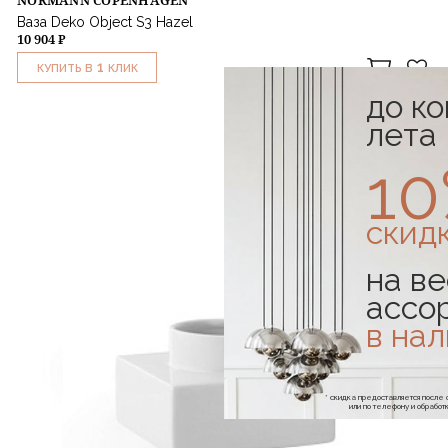
NORMANN COPENHAGEN
Ваза Deko Object S3 Hazel
10 904 ₽
1
КУПИТЬ В
КЛИК
до к
лета
1
скид
на ве
ассо
в на
* скидка предоставляется посл
или по телефону и обраб