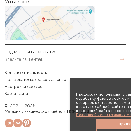
Мы на карте
Подписаться на рассылку
Конфиденциальность
Пользовательское соглашение
Настройки cookies
Карта сайта
Продолжая использовать сай
обработку файлов cookies и
собираемых посредством аг
© 2021 - 2026
посетителей веб-сайтов, в
посещений сайта в соответ
Магазин дизайнерской мебели НОРД КОНЦЕПТ
Политикой использования co
Приня