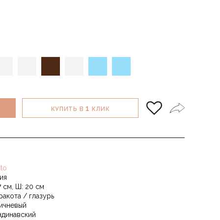
1
КУПИТЬ В
КЛИК
to
ия
7 см, Ш: 20 см
ракота / глазурь
ичневый
ндинавский