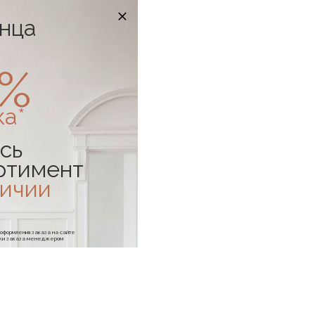
онца
0%
ка*
сь
ртимент
личии
е оформления заказа на сайте
отки заказа менеджером