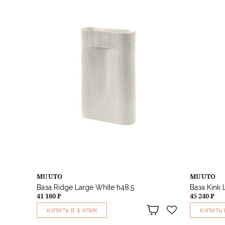
MUUTO
MUUTO
Ваза Ridge Large White h48,5
Ваза Kink L
41 180 ₽
45 240 ₽
1
КУПИТЬ В
КЛИК
КУПИТЬ 