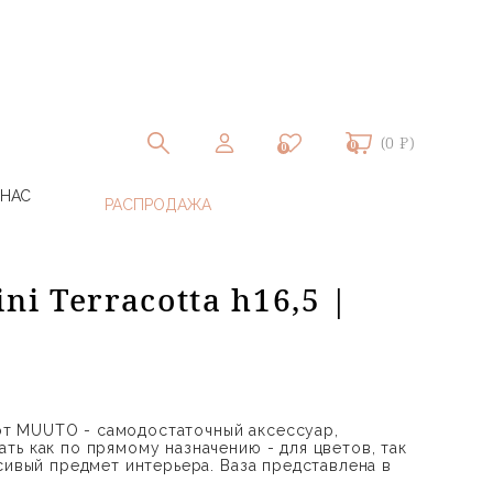
(0 ₽)
0
0
 НАС
ni Terracotta h16,5 |
a от MUUTO - самодостаточный аксессуар,
ть как по прямому назначению - для цветов, так
сивый предмет интерьера. Ваза представлена в