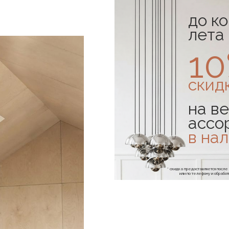
до к
лета
1
скид
на ве
ассо
в на
* скидка предоставляется посл
или по телефону и обраб