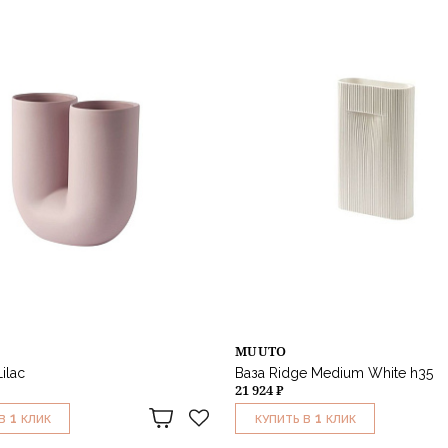
MUUTO
ilac
Ваза Ridge Medium White h35
21 924 ₽
1
1
В
КЛИК
КУПИТЬ В
КЛИК