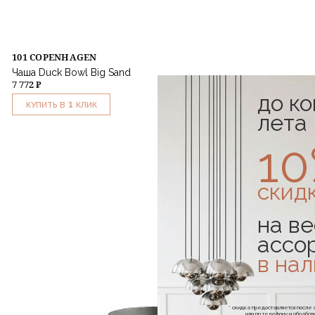
101 COPENHAGEN
Чаша Duck Bowl Big Sand
7 772 ₽
до к
1
КУПИТЬ В
КЛИК
лета
1
скид
на ве
ассо
в на
* скидка предоставляется посл
или по телефону и обраб