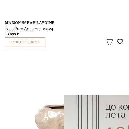
MAISON SARAH LAVOINE
Ваза Pure Aqua h23 x ø24
13 688 ₽
1
КУПИТЬ В
КЛИК
до к
лета