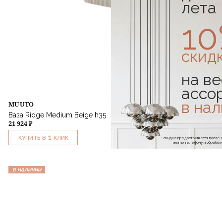
лета
1
скид
на ве
ассо
в на
MUUTO
Ваза Ridge Medium Beige h35
21 924 ₽
1
КУПИТЬ В
КЛИК
* скидка предоставляется посл
или по телефону и обраб
в наличии