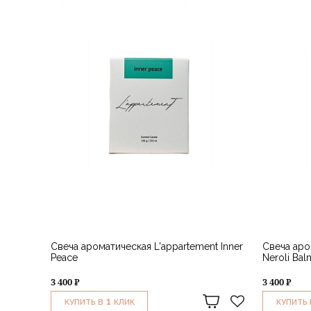
Свеча ароматическая L'appartement Inner
Свеча аро
Peace
Neroli Bal
3 400 ₽
3 400 ₽
1
КУПИТЬ В
КЛИК
КУПИТЬ 