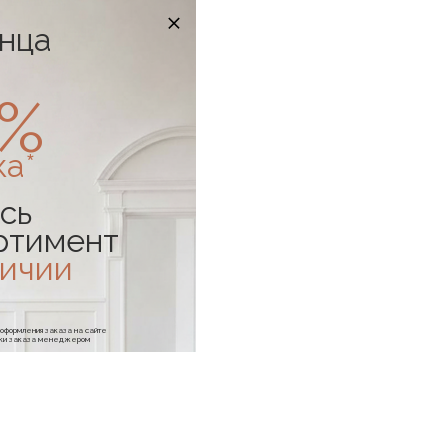
онца
0%
ка*
сь
ртимент
личии
е оформления заказа на сайте
отки заказа менеджером