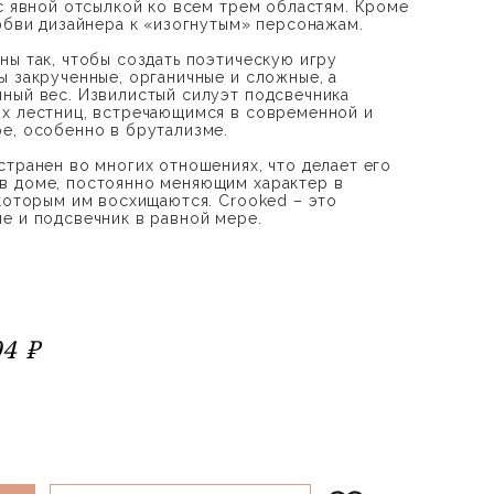
 с явной отсылкой ко всем трем областям. Кроме
любви дизайнера к «изогнутым» персонажам.
ны так, чтобы создать поэтическую игру
ы закрученные, органичные и сложные, а
ный вес. Извилистый силуэт подсвечника
х лестниц, встречающимся в современной и
е, особенно в брутализме.
странен во многих отношениях, что делает его
в доме, постоянно меняющим характер в
 которым им восхищаются. Crooked – это
е и подсвечник в равной мере.
04 ₽