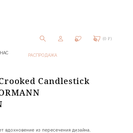
(0 ₽)
0
0
 НАС
rooked Candlestick
 NORMANN
N
ет вдохновение из пересечения дизайна,