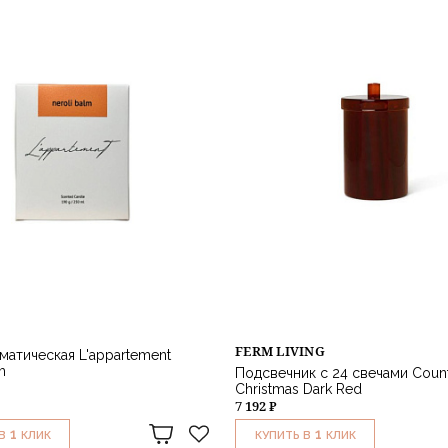
FERM LIVING
матическая L'appartement
m
Подсвечник с 24 свечами Coun
Christmas Dark Red
7 192 ₽
1
1
В
КЛИК
КУПИТЬ В
КЛИК