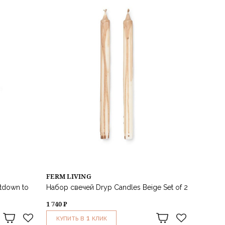
FERM LIVING
tdown to
Набор свечей Dryp Candles Beige Set of 2
1 740 ₽
1
КУПИТЬ В
КЛИК