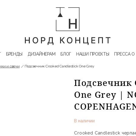
Г
БРЕНДЫ
ДИЗАЙНЕРАМ
БЛОГ
НАШИ ПРОЕКТЫ
ПРЕССА О
ики и свечи
Подсвечник Crooked Candlestick One Grey
Подсвечник C
One Grey |
COPENHAGE
В наличии
Crooked Candlestick черпа