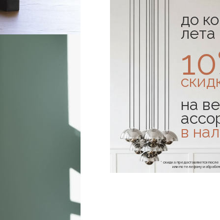
до к
лета
1
скид
на ве
ассо
в на
* скидка предоставляется посл
или по телефону и обраб