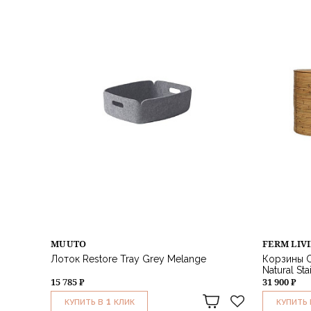
MUUTO
FERM LIV
Лоток Restore Tray Grey Melange
Корзины C
Natural St
15 785 ₽
31 900 ₽
1
КУПИТЬ В
КЛИК
КУПИТЬ 