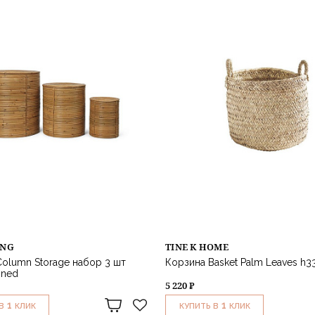
ING
TINE K HOME
olumn Storage набор 3 шт
Корзина Basket Palm Leaves h3
ained
5 220 ₽
1
1
В
КЛИК
КУПИТЬ В
КЛИК