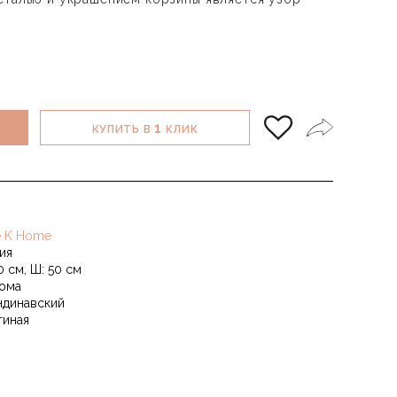
1
КУПИТЬ В
КЛИК
e K Home
ия
0 см, Ш: 50 см
ома
ндинавский
тиная