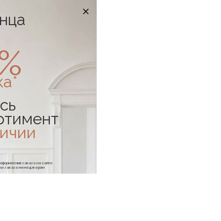
онца
0%
ка*
сь
ртимент
личии
е оформления заказа на сайте
отки заказа менеджером