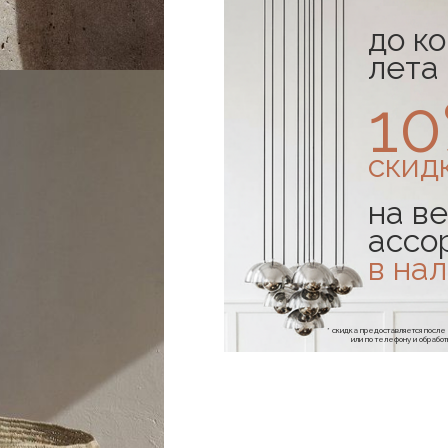
до к
лета
1
скид
на ве
ассо
в на
* скидка предоставляется посл
или по телефону и обраб