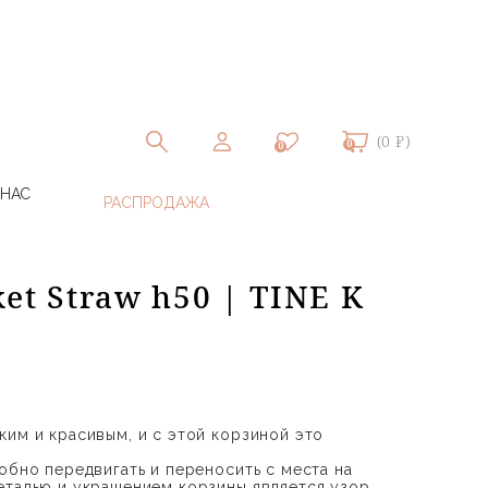
(0 ₽)
0
0
 НАС
et Straw h50 | TINE K
ким и красивым, и с этой корзиной это
обно передвигать и переносить с места на
еталью и украшением корзины является узор