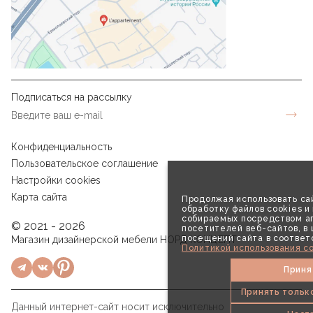
Подписаться на рассылку
Конфиденциальность
Пользовательское соглашение
Настройки cookies
Карта сайта
Продолжая использовать сай
обработку файлов cookies и
собираемых посредством аг
© 2021 - 2026
посетителей веб-сайтов, в
посещений сайта в соответ
Магазин дизайнерской мебели НОРД КОНЦЕПТ
Политикой использования co
Приня
Принять тольк
Данный интернет-сайт носит исключительно