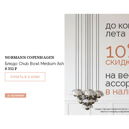
до к
лета
1
NORMANN COPENHAGEN
скид
Блюдо Chub Bowl Medium Ash
8 352 ₽
на ве
1
КУПИТЬ В
КЛИК
ассо
в на
в наличии
* скидка предоставляется посл
или по телефону и обраб