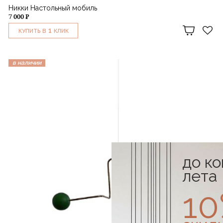
Никки Настольный мобиль
7 000 ₽
1
КУПИТЬ В
КЛИК
в наличии
до к
лета
1