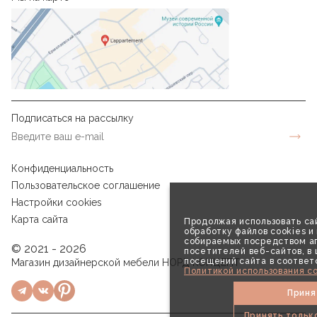
Подписаться на рассылку
Конфиденциальность
Пользовательское соглашение
Настройки cookies
Карта сайта
Продолжая использовать сай
обработку файлов cookies и
собираемых посредством аг
© 2021 - 2026
посетителей веб-сайтов, в
посещений сайта в соответ
Магазин дизайнерской мебели НОРД КОНЦЕПТ
Политикой использования co
Приня
Принять тольк