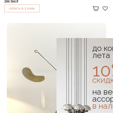
206 364 ₽
1
КУПИТЬ В
КЛИК
до к
лета
1
скид
на ве
ассо
в на