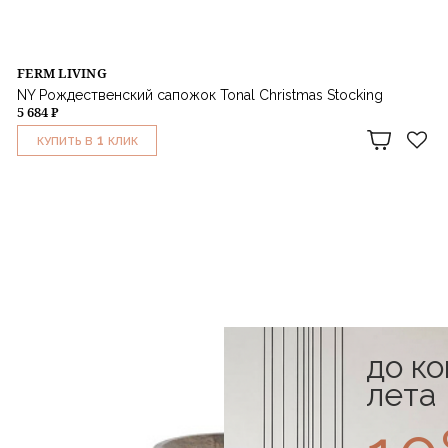
FERM LIVING
NY Рождественский сапожок Tonal Christmas Stocking
5 684 ₽
1
КУПИТЬ В
КЛИК
до к
лета