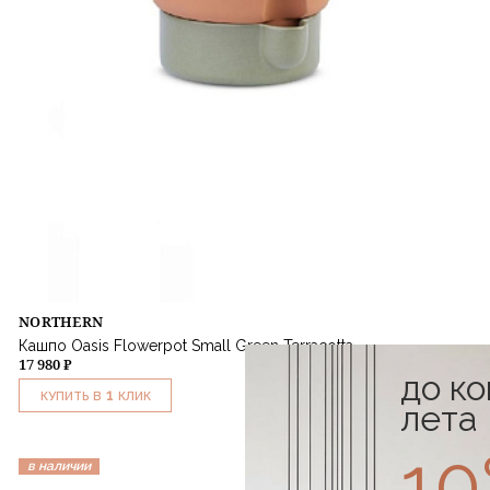
NORTHERN
Кашпо Oasis Flowerpot Small Green Terracotta
17 980 ₽
до к
1
КУПИТЬ В
КЛИК
лета
1
в наличии