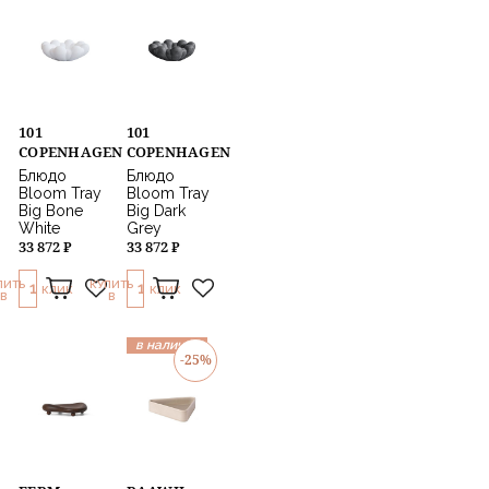
101
101
COPENHAGEN
COPENHAGEN
Блюдо
Блюдо
Bloom Tray
Bloom Tray
Big Bone
Big Dark
White
Grey
33 872 ₽
33 872 ₽
ПИТЬ
КУПИТЬ
1
1
КЛИК
КЛИК
В
В
в наличии
-25%