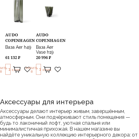
AUDO
AUDO
COPENHAGEN
COPENHAGEN
Ваза Aer h49
Ваза Aer
Vase h19
61 132 ₽
20 996 ₽
ПИТЬ
КУПИТЬ
1
1
КЛИК
КЛИК
В
В
Аксессуары для интерьера
Аксессуары делают интерьер живым, завершённым,
атмосферным. Они подчёркивают стиль помещения —
будь то лаконичный лофт, уютная спальня или
минималистичная прихожая. В нашем магазине вы
найдёте уникальную коллекцию интерьерного декора: от