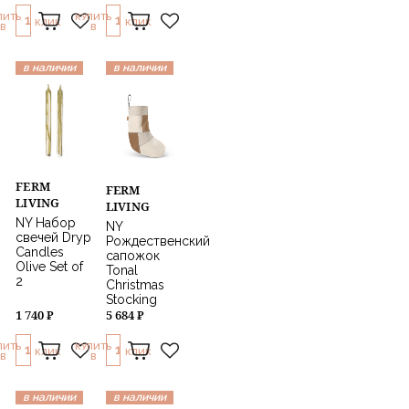
ПИТЬ
КУПИТЬ
1
1
КЛИК
КЛИК
В
В
в наличии
в наличии
FERM
FERM
LIVING
LIVING
NY Набор
NY
свечей Dryp
Рождественский
Candles
сапожок
Olive Set of
Tonal
2
Christmas
Stocking
1 740 ₽
5 684 ₽
ПИТЬ
КУПИТЬ
1
1
КЛИК
КЛИК
В
В
в наличии
в наличии