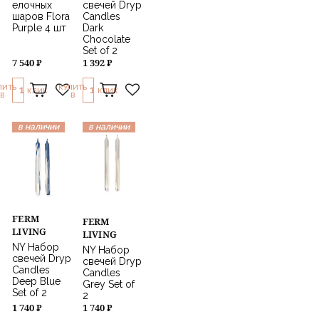
елочных
свечей Dryp
шаров Flora
Candles
Purple 4 шт
Dark
Chocolate
Set of 2
7 540 ₽
1 392 ₽
ПИТЬ
КУПИТЬ
1
1
КЛИК
КЛИК
В
В
в наличии
в наличии
FERM
FERM
LIVING
LIVING
NY Набор
NY Набор
свечей Dryp
свечей Dryp
Candles
Candles
Deep Blue
Grey Set of
Set of 2
2
1 740 ₽
1 740 ₽