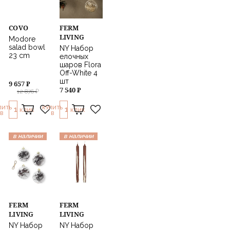
Ethnicraft
GUBI
COVO
FERM
LIVING
Modore
salad bowl
NY Набор
23 cm
елочных
шаров Flora
Off-White 4
шт
9 657 ₽
7 540 ₽
12 876 ₽
ПИТЬ
КУПИТЬ
1
1
КЛИК
КЛИК
В
В
в наличии
в наличии
FERM
FERM
LIVING
LIVING
NY Набор
NY Набор