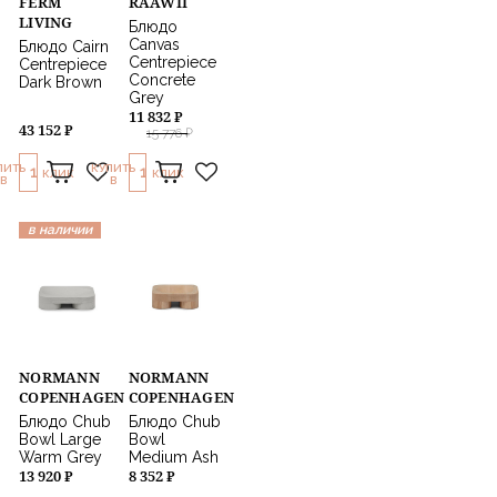
FERM
RAAWII
LIVING
Блюдо
Canvas
Блюдо Cairn
Centrepiece
Centrepiece
Concrete
Dark Brown
Grey
11 832 ₽
43 152 ₽
15 776 ₽
ПИТЬ
КУПИТЬ
1
1
КЛИК
КЛИК
В
В
в наличии
NORMANN
NORMANN
COPENHAGEN
COPENHAGEN
Блюдо Chub
Блюдо Chub
Bowl Large
Bowl
Warm Grey
Medium Ash
13 920 ₽
8 352 ₽