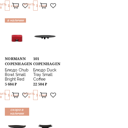
ПИТЬ
КУПИТЬ
1
1
КЛИК
КЛИК
В
В
в наличии
NORMANN
101
COPENHAGEN
COPENHAGEN
Блюдо Chub
Блюдо Duck
Bowl Small
Tray Small
Bright Red
Coffee
5 684 ₽
22 504 ₽
ПИТЬ
КУПИТЬ
1
1
КЛИК
КЛИК
В
В
скоро в
наличии