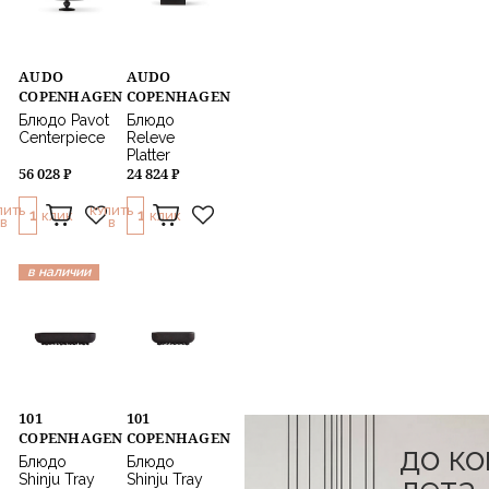
AUDO
AUDO
COPENHAGEN
COPENHAGEN
Блюдо Pavot
Блюдо
Centerpiece
Releve
Platter
56 028 ₽
24 824 ₽
ПИТЬ
КУПИТЬ
1
1
КЛИК
КЛИК
В
В
в наличии
101
101
COPENHAGEN
COPENHAGEN
до к
Блюдо
Блюдо
лета
Shinju Tray
Shinju Tray