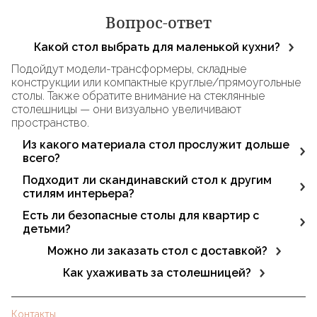
Вопрос-ответ
Какой стол выбрать для маленькой кухни?
Подойдут модели-трансформеры, складные
конструкции или компактные круглые/прямоугольные
столы. Также обратите внимание на стеклянные
столешницы — они визуально увеличивают
пространство.
Из какого материала стол прослужит дольше
всего?
Наиболее долговечны столы из массива дерева (дуб,
Подходит ли скандинавский стол к другим
ясень) и натурального камня. Металл и каленое стекло
стилям интерьера?
также демонстрируют высокую износостойкость.
Да, такие модели универсальны и легко сочетаются с
Есть ли безопасные столы для квартир с
минимализмом, экостилем, средиземноморским
детьми?
направлением, japandi.
Рекомендуем круглые или овальные столы без острых
Можно ли заказать стол с доставкой?
углов, с устойчивой конструкцией.
Да, в L’appartement доступна доставка по Москве и
Как ухаживать за столешницей?
другим регионам. Подробнее — на странице
Протирайте мягкой влажной тканью. Для деревянных
оформления заказа.
поверхностей используйте специальные масла или
Контакты