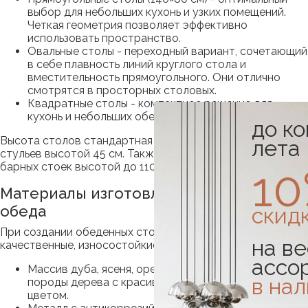
выбор для небольших кухонь и узких помещений.
Четкая геометрия позволяет эффективно
использовать пространство.
Овальные столы - переходный вариант, сочетающий
в себе плавность линий круглого стола и
вместительность прямоугольного. Они отлично
смотрятся в просторных столовых.
Квадратные столы - компактное решение для
кухонь и небольших обеденных зон.
до к
Высота столов стандартная - 72–75 см, что идеально для
лета
стульев высотой 45 см. Также представлены модели для
барных стоек высотой до 110 см.
1
Материалы изготовления столов для
обеда
скид
При создании обеденных столов используются только
на ве
качественные, износостойкие и экологичные материалы.
ассо
Массив дуба, ясеня, ореха - прочные, долговечные
в на
породы дерева с красивой текстурой и теплым
цветом.