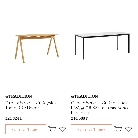
Стиль
Назначение
&TRADITION
&TRADITION
Стол обеденный Daystak
Стол обеденный Drip Black
Table RD2 Beech
HW.59 Off-White Fenix Nano
Laminate
224 924 ₽
214 600 ₽
1
1
КУПИТЬ В
КЛИК
КУПИТЬ В
КЛИК