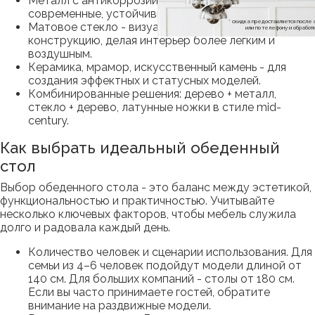
Металл с антикоррозийной обработкой -
современные, устойчивые к повреждениям опоры.
* скидка предоставляется посл
Матовое стекло - визуально облегчает
или по телефону и обраб
конструкцию, делая интерьер более легким и
воздушным.
Керамика, мрамор, искусственный камень - для
создания эффектных и статусных моделей.
Комбинированные решения: дерево + металл,
стекло + дерево, латунные ножки в стиле mid-
century.
Как выбрать идеальный обеденный
стол
Выбор обеденного стола - это баланс между эстетикой,
функциональностью и практичностью. Учитывайте
несколько ключевых факторов, чтобы мебель служила
долго и радовала каждый день.
Количество человек и сценарии использования. Для
семьи из 4–6 человек подойдут модели длиной от
140 см. Для больших компаний - столы от 180 см.
Если вы часто принимаете гостей, обратите
внимание на раздвижные модели.