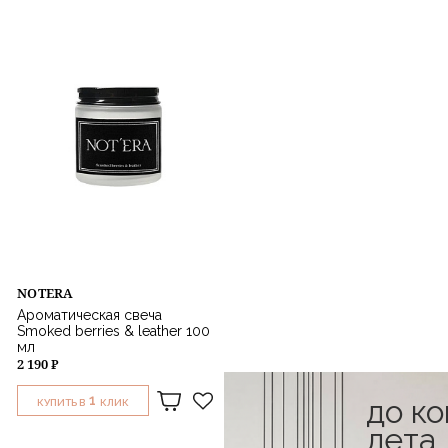
NOTERA
Ароматическая свеча
Smoked berries & leather 100
мл
2 190 ₽
1
до к
КУПИТЬ В
КЛИК
лета