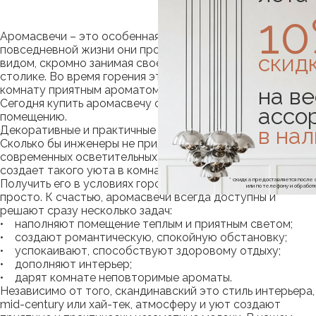
1
Аромасвечи – это особенная часть интерьера. В
повседневной жизни они просто дополняют его своим
скид
видом, скромно занимая свое место на полке или
столике. Во время горения эти аксессуары наполняют
на ве
комнату приятным ароматом, создают атмосферу.
Сегодня купить аромасвечу означает подарить душу
ассо
помещению.
в на
Декоративные и практичные свойства свечей
Сколько бы инженеры не придумывали оригинальных и
современных осветительных приборов, ничто из них не
создает такого уюта в комнате, как живой огонь.
* скидка предоставляется посл
Получить его в условиях городской квартиры не так
или по телефону и обраб
просто. К счастью, аромасвечи всегда доступны и
решают сразу несколько задач:
• наполняют помещение теплым и приятным светом;
• создают романтическую, спокойную обстановку;
• успокаивают, способствуют здоровому отдыху;
• дополняют интерьер;
• дарят комнате неповторимые ароматы.
Независимо от того, скандинавский это стиль интерьера,
mid-century или хай-тек, атмосферу и уют создают