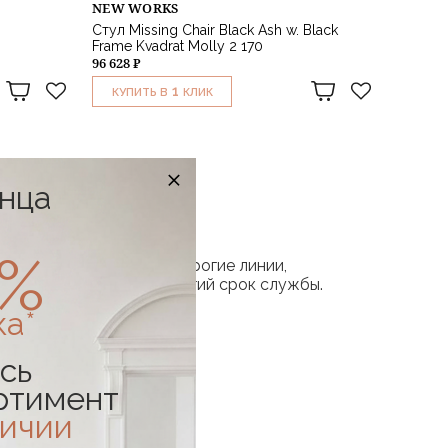
NEW WORKS
Стул Missing Chair Black Ash w. Black
Frame Kvadrat Molly 2 170
96 628 ₽
1
КУПИТЬ В
КЛИК
онца
0%
ую. Основные черты: строгие линии,
обна, рассчитана на долгий срок службы.
ка*
сь
ртимент
личии