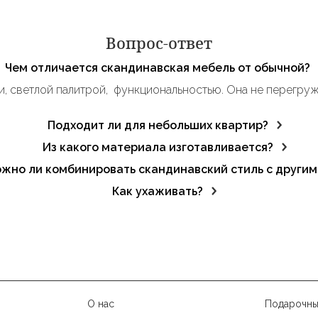
Вопрос-ответ
Чем отличается скандинавская мебель от обычной?
, светлой палитрой, функциональностью. Она не перегружа
Подходит ли для небольших квартир?
м формам скандинавская мебель идеально смотрится в огра
Из какого материала изготавливается?
нь, бук), шпон, МДФ, латунь и стекло. Все материалы эколо
жно ли комбинировать скандинавский стиль с другим
ым минимализмом и экостилем.
Как ухаживать?
ать агрессивной химии и излишней влажности.
О нас
Подарочны