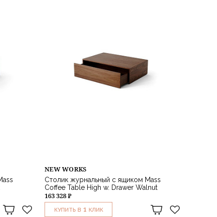
NEW WORKS
Mass
Столик журнальный с ящиком Mass
Coffee Table High w. Drawer Walnut
163 328 ₽
1
КУПИТЬ В
КЛИК