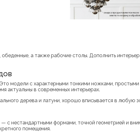
* скидка предоставляется посл
или по телефону и обраб
ы, обеденные, а также рабочие столы. Дополнить интерье
одов
. Это модели с характерными тонкими ножками, простым
мя актуальны в современных интерьерах.
ального дерева и латуни, хорошо вписывается в любую зо
и — с нестандартными формами, точной геометрией и вни
нкретного помещения.