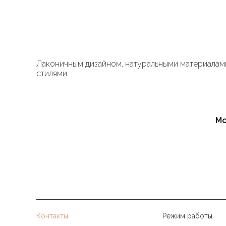
Лаконичным дизайном, натуральными материалами
стилями.
Да. Благодаря визуальной лёгкости и компактны
В основном используется массив дерева (дуб, ясе
Мо
Да, он отлично сочетается с лофтом, современн
Регулярно протирать сухой мягкой тканью. Избег
Контакты
Режим работы