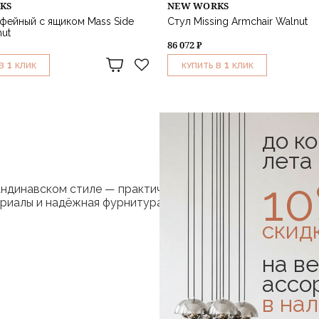
KS
NEW WORKS
фейный с ящиком Mass Side
Стул Missing Armchair Walnut
nut
86 072 ₽
1
1
В
КЛИК
КУПИТЬ В
КЛИК
до к
лета
1
динавском стиле — практичную, лаконичную, эргономичн
риалы и надёжная фурнитура. Такая мебель безопасна, уд
скид
на ве
ассо
в на