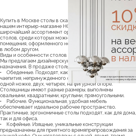
1
Купить в Москве столы в скандинавском стиле можно в
скид
нашем интерьер-магазине НОРД КОНЦЕПТ. У нас
широчайший ассортимент оригинальных, красивых
столов, среди которых можно подобрать модель для
на ве
помещения, оформленного не только в стиле сканди, но и
ассо
в любом другом.
в на
Виды и особенности столов
Мы предлагаем дизайнерскую мебель различного
назначения. В продаже столы:
• Обеденные. Подходят, как для приема пищи, так и для
* скидка предоставляется посл
чаепития, непринужденного общения. Конструкции на
или по телефону и обраб
одной ножке, двух, четырех, на фигурной опоре.
Столешницы имеют разные размеры, выполнены
овальными, квадратными, круглыми, прямоугольными.
• Рабочие. Функциональная, удобная мебель
обеспечивает идеальное рабочее пространство.
Практичные, эргономичные столы подходят, как для дома,
так и для офиса.
• Кофейные. Изящные, уникальные конструкции
предназначены для приятного времяпрепровождения за
чашкой кофе. Они изготовлены с одной, двумя, тремя,