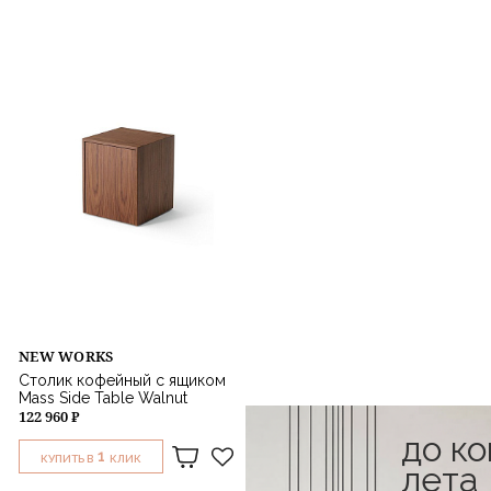
NEW WORKS
Столик кофейный с ящиком
Mass Side Table Walnut
122 960 ₽
до к
1
КУПИТЬ В
КЛИК
лета