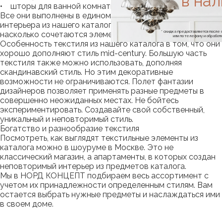
в на
• шторы для ванной комнаты и прочее.
Все они выполнены в едином стиле. Подбирая предметы
интерьера из нашего каталога, Вам не нужно переживать,
* скидка предоставляется посл
насколько сочетаются элементы между собой.
или по телефону и обраб
Особенность текстиля из нашего каталога в том, что они
хорошо дополняют стиль mid-century. Большую часть
текстиля также можно использовать, дополняя
скандинавский стиль. Но этим декоративные
возможности не ограничиваются. Полет фантазии
дизайнеров позволяет применять разные предметы в
совершенно неожиданных местах. Не бойтесь
экспериментировать. Создавайте свой собственный,
уникальный и неповторимый стиль.
Богатство и разнообразие текстиля
Посмотреть, как выглядят текстильные элементы из
каталога можно в шоуруме в Москве. Это не
классический магазин, а апартаменты, в которых создан
неповторимый интерьер из предметов каталога.
Мы в НОРД КОНЦЕПТ подбираем весь ассортимент с
учетом их принадлежности определенным стилям. Вам
остается выбрать нужные предметы и наслаждаться ими
в своем доме.