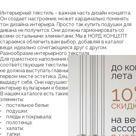
Интерьерный текстиль – важная часть дизайн концепта.
Он создает настроение, может кардинально поменять
тон дизайна интерьера. Просто так купить подушки для
дивана не получится. Они должны гармонировать со
всеми остальными элементами. Мы в НОРД КОНЦЕПТ
стараемся облегчить вам выбор, добавляя в каталог
вещи, идеально сочетающиеся друг с другом.
Разнообразие интерьерного текстиля
Для грамотного наполнения комнаты важно подобрать
до к
соответствующие текстильные элементы. При этом цена
не должна выступать главным решающим фактором. На
лета
первом месте эстетика. Дешевые вещи непременно
выдадут себя. Они нарушают общую концепцию, делают
1
интерьер вульгарным и безвкусным.
В нашем каталоге есть такие дизайнерские текстильные
элементы:
скид
• постельное белье;
• подушки;
• пледы и покрывала;
на ве
• полотенца;
ассо
• халаты;
• тапки;