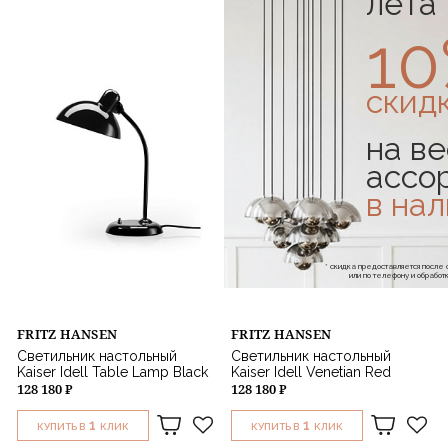
лета
1
скид
на ве
ассо
в на
* скидка предоставляется посл
или по телефону и обраб
FRITZ HANSEN
FRITZ HANSEN
Светильник настольный
Светильник настольный
Kaiser Idell Table Lamp Black
Kaiser Idell Venetian Red
128 180 ₽
128 180 ₽
1
1
КУПИТЬ В
КЛИК
КУПИТЬ В
КЛИК