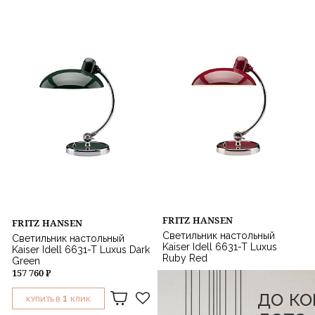
FRITZ HANSEN
FRITZ HANSEN
Светильник настольный
Светильник настольный
Kaiser Idell 6631-T Luxus
Kaiser Idell 6631-T Luxus Dark
Ruby Red
Green
157 760 ₽
157 760 ₽
до к
1
1
КУПИТЬ В
КЛИК
КУПИТЬ В
КЛИК