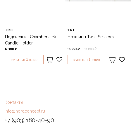
TRE
TRE
Подсвечник Chamberstick
Ножницы Twist Scissors
Candle Holder
6 380 ₽
9 860 ₽
11 600 ₽
1
1
КУПИТЬ В
КЛИК
КУПИТЬ В
КЛИК
Контакты
info@nordconcept.ru
+7 (903) 180-40-90