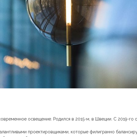
современное освещение. Родился в 2015-м, в Швеции. С 2019-го о
 талантливыми проектировщиками, которые филигранно баланси