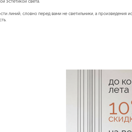
ой эстетикой света.
ти линий, словно перед вами не светильники, а произведения ис
ть.
до к
лета
1
скид