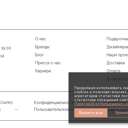
О нас
Подарочны
Бренды
Дизайнера
 19.00
Блог
Наши прое
ой
Пресса о нас
Доставка
Карьера
Оплата
Возврат/о
Продолжая использовать сай
cookies и пользовательски
агрегаторов статистики пос
статистики посещений сайт
ссылку
Конфиденциальность
Настройки
Политикой использования co
Пользовательское соглашение
Карта сай
Принять все
Приня