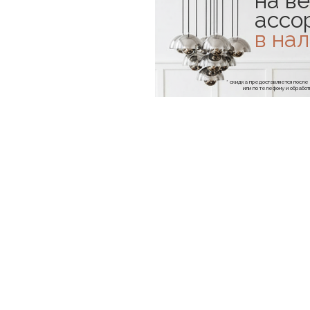
на ве
ассо
в на
* скидка предоставляется посл
или по телефону и обраб