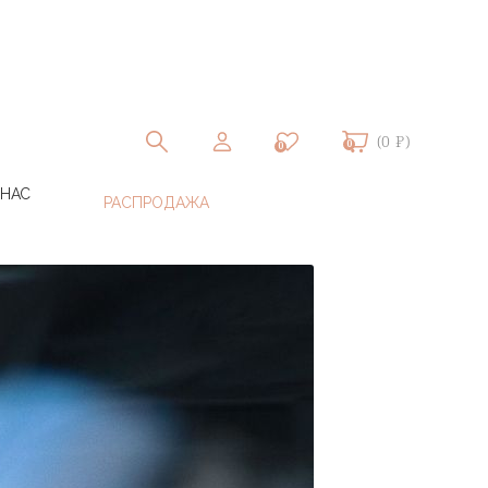
(0 ₽)
0
0
 НАС