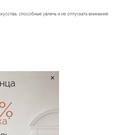
кусства, способные увлечь и не отпускать внимание
онца
0%
ка*