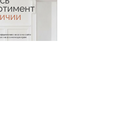
сь
ртимент
личии
е оформления заказа на сайте
отки заказа менеджером