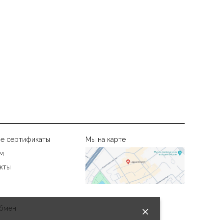
е сертификаты
Мы на карте
м
кты
бмен