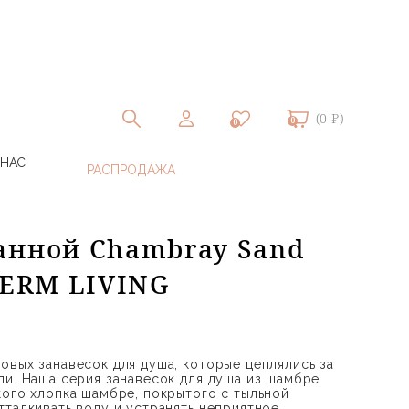
(0 ₽)
0
0
 НАС
анной Chambray Sand
FERM LIVING
овых занавесок для душа, которые цеплялись за
ли. Наша серия занавесок для душа из шамбре
кого хлопка шамбре, покрытого с тыльной
тталкивать воду и устранять неприятное