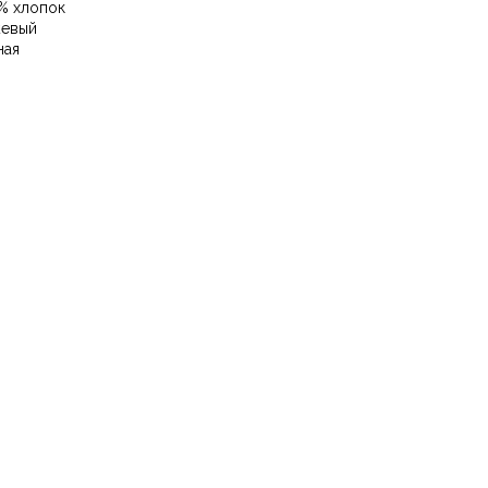
% хлопок
евый
ная