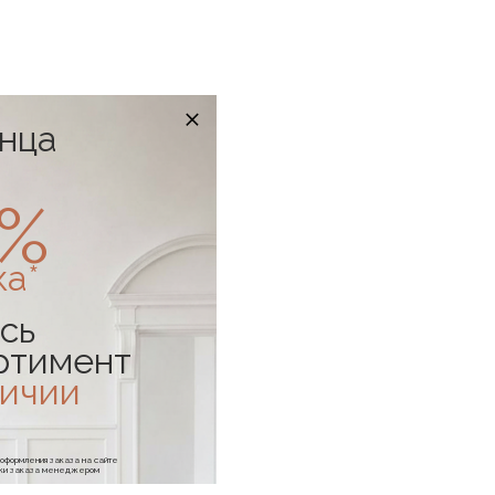
онца
0%
ка*
сь
ртимент
личии
е оформления заказа на сайте
отки заказа менеджером