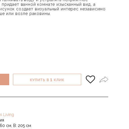
 придает ванной комнате изысканный вид, а
исунок создает визуальный интерес независимо
уше или возле раковины.
1
КУПИТЬ В
КЛИК
m Living
ия
60 см, В: 205 см