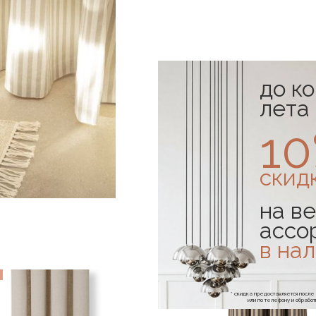
до к
лета
1
скид
на ве
ассо
в на
* скидка предоставляется посл
или по телефону и обраб