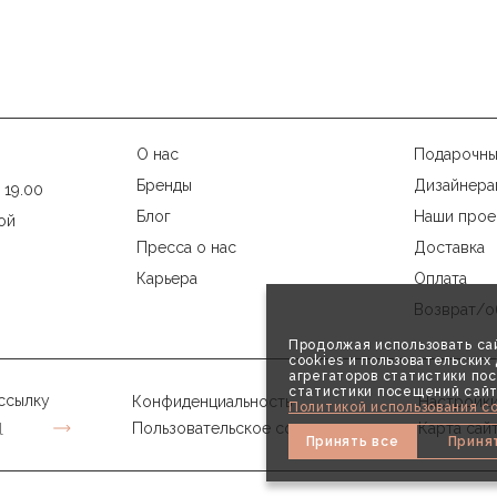
О нас
Подарочны
Бренды
Дизайнера
 19.00
Блог
Наши прое
ой
Пресса о нас
Доставка
Карьера
Оплата
Возврат/о
Продолжая использовать сай
cookies и пользовательски
агрегаторов статистики пос
статистики посещений сайт
ссылку
Конфиденциальность
Настройки
Политикой использования co
Пользовательское соглашение
Карта сай
Принять все
Приня