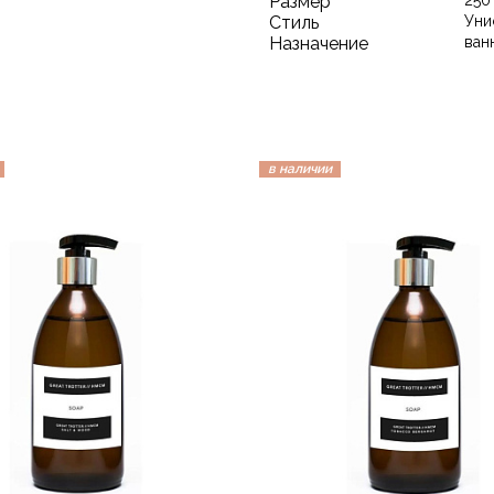
Размер
250
Стиль
Уни
Назначение
ван
в наличии