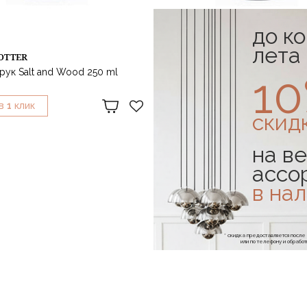
до к
лета
OTTER
GREAT TROTTER
рук Salt and Wood 250 ml
Мыло для рук Tobacco Bergamo
1
1 100 ₽
1
1
В
КЛИК
КУПИТЬ В
КЛИК
скид
на ве
ассо
в на
* скидка предоставляется посл
или по телефону и обраб