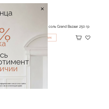
онца
NOTERA
t 250 ml
0%
Ароматическая соль Grand Bazaar 250 гр
1 490 ₽
1
КУПИТЬ В
КЛИК
ка*
сь
ртимент
личии
е оформления заказа на сайте
отки заказа менеджером