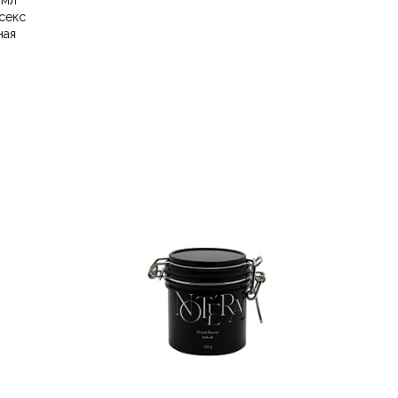
 мл
секс
ная