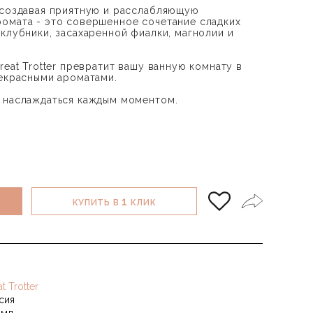
 создавая приятную и расслабляющую
омата - это совершенное сочетание сладких
клубники, засахаренной фиалки, магнолии и
reat Trotter превратит вашу ванную комнату в
рекрасными ароматами.
 наслаждаться каждым моментом.
1
КУПИТЬ В
КЛИК
t Trotter
сия