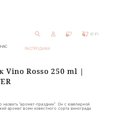
(0 ₽)
0
0
 НАС
 Vino Rosso 250 ml |
TER
о назвать "аромат-праздник". Он с ювелирной
кий аромат всем известного сорта винограда