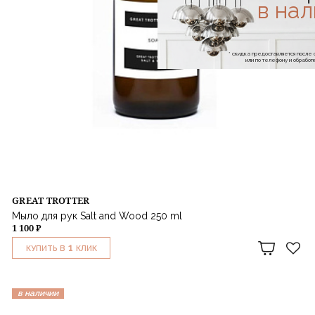
в на
* скидка предоставляется посл
или по телефону и обраб
GREAT TROTTER
Мыло для рук Salt and Wood 250 ml
1 100 ₽
1
КУПИТЬ В
КЛИК
в наличии