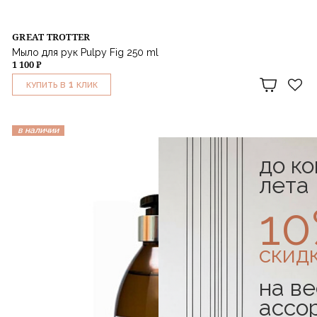
GREAT TROTTER
Мыло для рук Pulpy Fig 250 ml
1 100 ₽
1
КУПИТЬ В
КЛИК
в наличии
до к
лета
1
скид
на ве
ассо