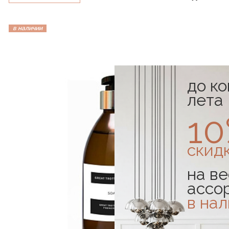
в наличии
до к
лета
1
скид
на ве
ассо
в на