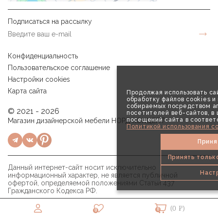
Подписаться на рассылку
Конфиденциальность
Пользовательское соглашение
Настройки cookies
Карта сайта
Продолжая использовать сай
обработку файлов cookies и
собираемых посредством аг
© 2021 - 2026
посетителей веб-сайтов, в
посещений сайта в соответ
Магазин дизайнерской мебели НОРД КОНЦЕПТ
Политикой использования co
Приня
Принять тольк
Данный интернет-сайт носит исключительно
Наст
информационный характер, не является публичной
офертой, определяемой положениями Статьи 437
Гражданского Кодекса РФ.
(0 ₽)
0
0