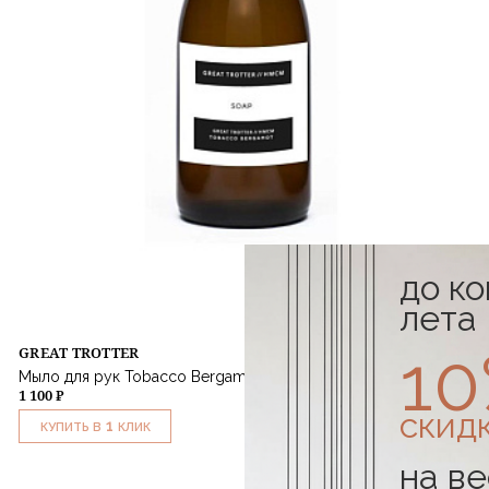
до к
лета
1
GREAT TROTTER
Мыло для рук Tobacco Bergamot 250 ml
1 100 ₽
скид
1
КУПИТЬ В
КЛИК
на ве