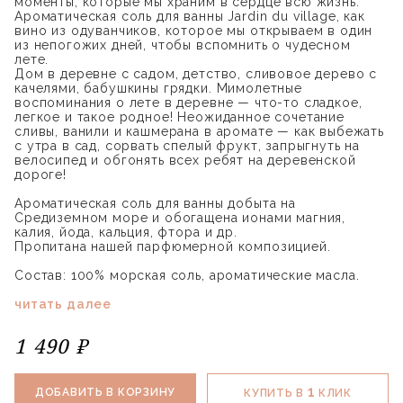
моменты, которые мы храним в сердце всю жизнь.
Ароматическая соль для ванны Jardin du village, как
вино из одуванчиков, которое мы открываем в один
из непогожих дней, чтобы вспомнить о чудесном
лете.
Дом в деревне с садом, детство, сливовое дерево с
качелями, бабушкины грядки. Мимолетные
воспоминания о лете в деревне — что-то сладкое,
легкое и такое родное! Неожиданное сочетание
сливы, ванили и кашмерана в аромате — как выбежать
с утра в сад, сорвать спелый фрукт, запрыгнуть на
велосипед и обгонять всех ребят на деревенской
дороге!
Ароматическая соль для ванны добыта на
Средиземном море и обогащена ионами магния,
калия, йода, кальция, фтора и др.
Пропитана нашей парфюмерной композицией.
Состав: 100% морская соль, ароматические масла.
читать далее
1 490 ₽
1
ДОБАВИТЬ В КОРЗИНУ
КУПИТЬ В
КЛИК