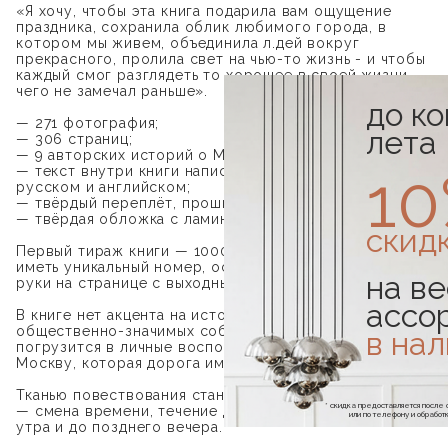
«Я хочу, чтобы эта книга подарила вам ощущение
праздника, сохранила облик любимого города, в
котором мы живем, объединила л.дей вокруг
прекрасного, пролила свет на чью-то жизнь - и чтобы
каждый смог разглядеть то хорошее в своей жизни,
чего не замечал раньше».
до к
— 271 фотография;
лета
— 306 страниц;
— 9 авторских историй о Москве;
1
— текст внутри книги написан сразу на двух языках —
русском и английском;
— твёрдый переплёт, прошитый нитью;
— твёрдая обложка с ламинацией.
скид
Первый тираж книги — 1000 шт. Каждая книга будет
иметь уникальный номер, оставленный автором от
на ве
руки на странице с выходными данными.
ассо
В книге нет акцента на исторических или
общественно-значимых событиях — читатель
в на
погрузится в личные воспоминания и почувствует ту
Москву, которая дорога именно ему.
Тканью повествования становится ощущение времени
* скидка предоставляется посл
— смена времени, течение дня города от раннего
или по телефону и обраб
утра и до позднего вечера.