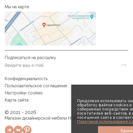
Мы на карте
Подписаться на рассылку
Конфиденциальность
Пользовательское соглашение
Настройки cookies
Карта сайта
Продолжая использовать сай
обработку файлов cookies и
собираемых посредством аг
© 2021 - 2026
посетителей веб-сайтов, в
посещений сайта в соответ
Магазин дизайнерской мебели НОРД КОНЦЕПТ
Политикой использования co
Приня