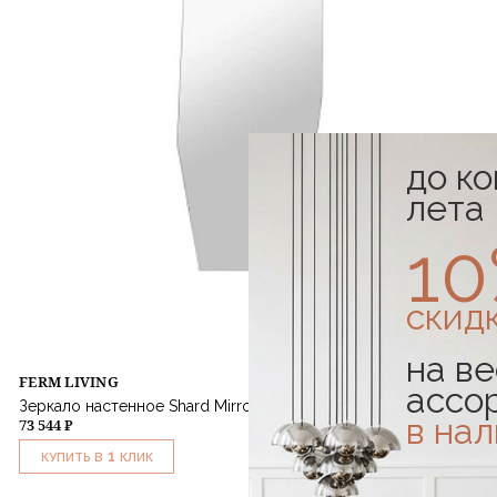
до к
лета
1
скид
на ве
FERM LIVING
ассо
Зеркало настенное Shard Mirror Full Size Black
в на
73 544 ₽
1
КУПИТЬ В
КЛИК