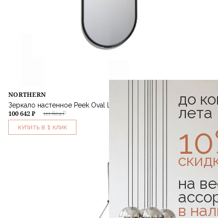
до к
NORTHERN
Зеркало настенное Peek Oval Large
лета
100 642 ₽
111 824 ₽
1
1
КУПИТЬ В
КЛИК
скид
на ве
ассо
в на