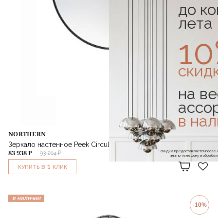
до к
лета
1
скид
на ве
ассо
в на
NORTHERN
Зеркало настенное Peek Circular Large 75 см
83 938 ₽
* скидка предоставляется посл
93 264 ₽
или по телефону и обраб
1
КУПИТЬ В
КЛИК
в наличии
-10%