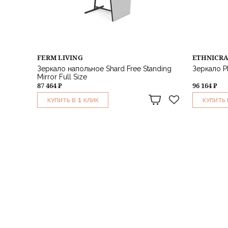
FERM LIVING
ETHNICR
Зеркало напольное Shard Free Standing
Зеркало PI
Mirror Full Size
87 464 ₽
96 164 ₽
1
КУПИТЬ В
КЛИК
КУПИТЬ 