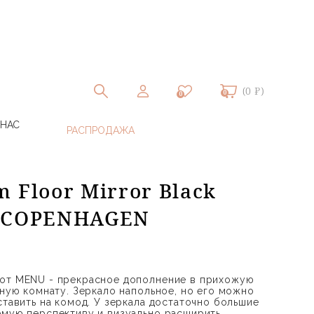
(0 ₽)
0
0
 НАС
 Floor Mirror Black
O COPENHAGEN
 от MENU - прекрасное дополнение в прихожую
нную комнату. Зеркало напольное, но его можно
ставить на комод. У зеркала достаточно большие
емую перспективу и визуально расширить