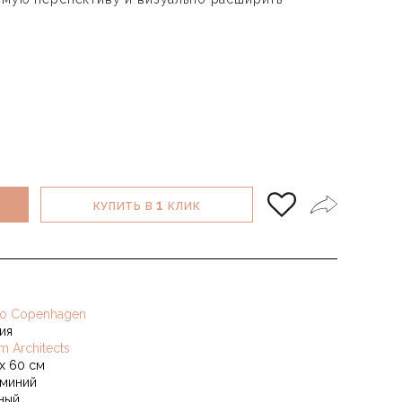
1
КУПИТЬ В
КЛИК
o Copenhagen
ия
m Architects
 х 60 см
миний
ный