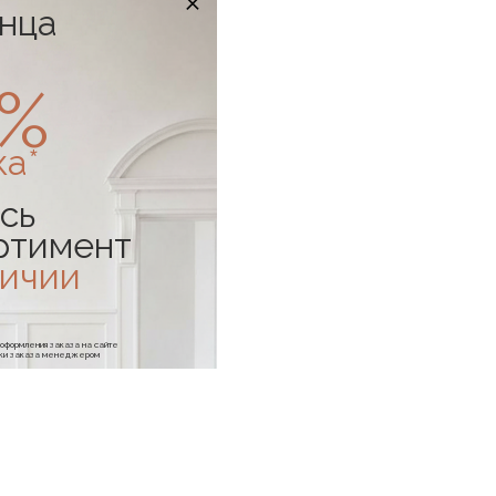
онца
0%
ка*
сь
ртимент
личии
е оформления заказа на сайте
отки заказа менеджером