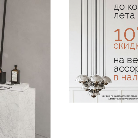
до к
лета
1
скид
на ве
ассо
в на
* скидка предоставляется посл
или по телефону и обраб