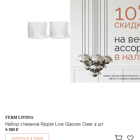
1
скид
на ве
ассо
в на
* скидка предоставляется посл
или по телефону и обраб
FERM LIVING
Набор стаканов Ripple Low Glasses Clear 4 шт
6 380 ₽
1
КУПИТЬ В
КЛИК