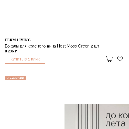
FERM LIVING
Бокалы для красного вина Host Moss Green 2 шт
8 236 ₽
1
КУПИТЬ В
КЛИК
в наличии
до к
лета