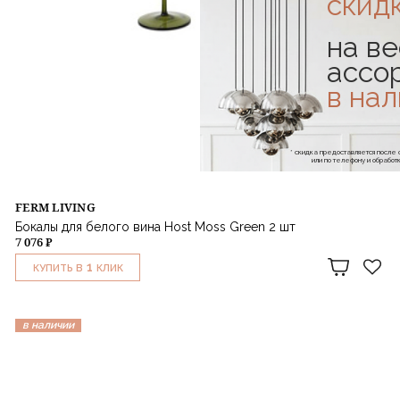
скид
на ве
ассо
в на
* скидка предоставляется посл
или по телефону и обраб
FERM LIVING
Бокалы для белого вина Host Moss Green 2 шт
7 076 ₽
1
КУПИТЬ В
КЛИК
в наличии