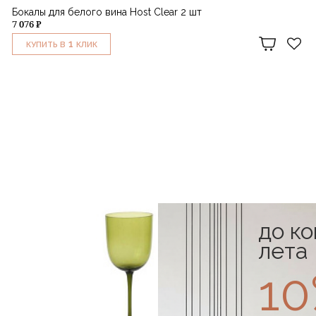
Бокалы для белого вина Host Clear 2 шт
7 076 ₽
1
КУПИТЬ В
КЛИК
до к
лета
1