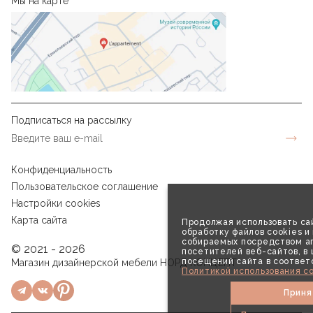
Мы на карте
Подписаться на рассылку
Конфиденциальность
Пользовательское соглашение
Настройки cookies
Карта сайта
Продолжая использовать сай
обработку файлов cookies и
собираемых посредством аг
© 2021 - 2026
посетителей веб-сайтов, в
посещений сайта в соответ
Магазин дизайнерской мебели НОРД КОНЦЕПТ
Политикой использования co
Приня