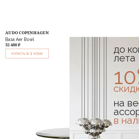
AUDO COPENHAGEN
Ваза Aer Bowl
32 480 ₽
до к
1
КУПИТЬ В
КЛИК
лета
1
скид
на ве
ассо
в на