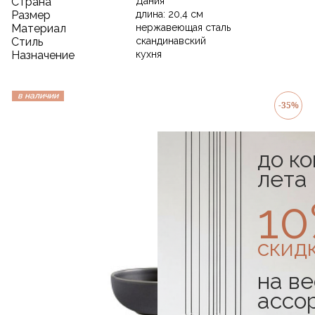
Страна
Дания
Размер
длина: 20,4 см
Материал
нержавеющая сталь
Стиль
скандинавский
Назначение
кухня
в наличии
-35%
до к
лета
1
скид
на ве
ассо