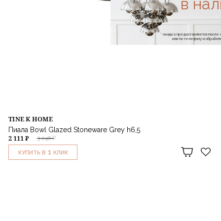
в на
* скидка предоставляется посл
или по телефону и обраб
TINE K HOME
Пиала Bowl Glazed Stoneware Grey h6,5
2 111 ₽
3 248 ₽
1
КУПИТЬ В
КЛИК