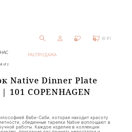
(0 ₽)
0
0
 НАС
t of 2
к Native Dinner Plate
 2 | 101 COPENHAGEN
илософией Ваби-Саби, которая находит красоту
етности, обеденные тарелки Native воплощают в
ручной работы. Каждое изделие в коллекции
рактер, приглашая вас принять недостатки и