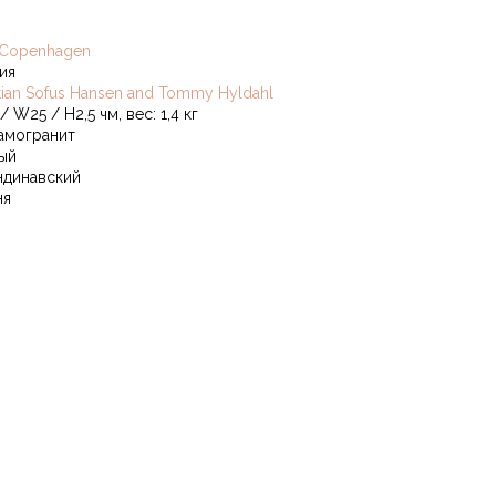
 Copenhagen
ия
stian Sofus Hansen and Tommy Hyldahl
/ W25 / H2,5 чм, вес: 1,4 кг
амогранит
ый
ндинавский
ня