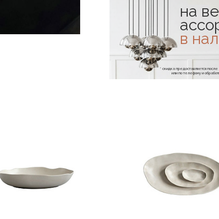
на ве
ассо
в на
* скидка предоставляется посл
или по телефону и обраб