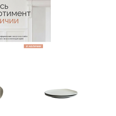
сь
ртимент
личии
е оформления заказа на сайте
отки заказа менеджером
в наличии