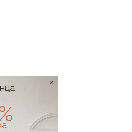
онца
0%
ка*