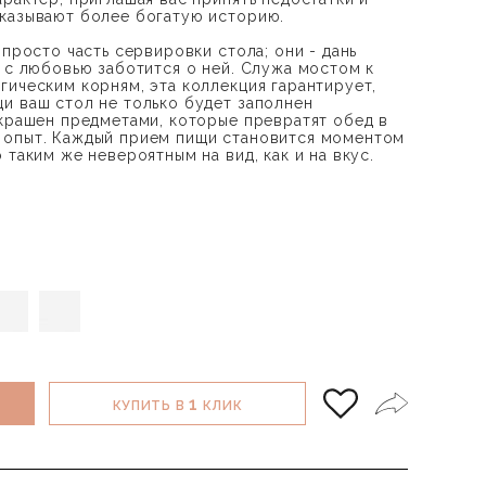
казывают более богатую историю.
 просто часть сервировки стола; они - дань
о с любовью заботится о ней. Служа мостом к
гическим корням, эта коллекция гарантирует,
и ваш стол не только будет заполнен
украшен предметами, которые превратят обед в
 опыт. Каждый прием пищи становится моментом
 таким же невероятным на вид, как и на вкус.
1
КУПИТЬ В
КЛИК