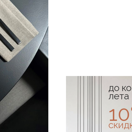
до к
лета
1
скид