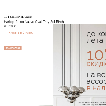
101 COPENHAGEN
Набор блюд Native Oval Tray Set Birch
23 780 ₽
до к
1
КУПИТЬ В
КЛИК
лета
1
в наличии
скид
на ве
ассо
в на
* скидка предоставляется посл
или по телефону и обраб