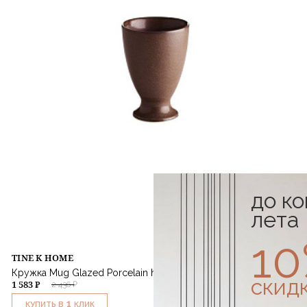
до к
лета
1
TINE K HOME
Кружка Mug Glazed Porcelain h12,5
скид
1 583 ₽
2 436 ₽
1
КУПИТЬ В
КЛИК