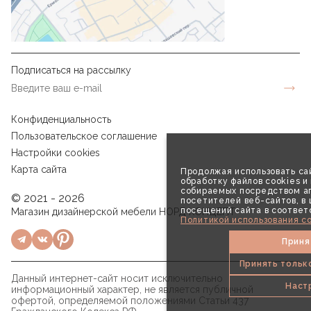
Подписаться на рассылку
Конфиденциальность
Пользовательское соглашение
Настройки cookies
Карта сайта
Продолжая использовать сай
обработку файлов cookies и
собираемых посредством аг
© 2021 - 2026
посетителей веб-сайтов, в
посещений сайта в соответ
Магазин дизайнерской мебели НОРД КОНЦЕПТ
Политикой использования co
Приня
Принять тольк
Данный интернет-сайт носит исключительно
Наст
информационный характер, не является публичной
офертой, определяемой положениями Статьи 437