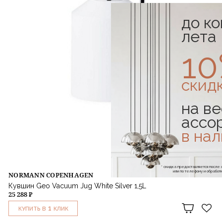
до к
лета
1
скид
на ве
ассо
в на
* скидка предоставляется посл
или по телефону и обраб
NORMANN COPENHAGEN
Кувшин Geo Vacuum Jug White Silver 1,5L
25 288 ₽
1
КУПИТЬ В
КЛИК