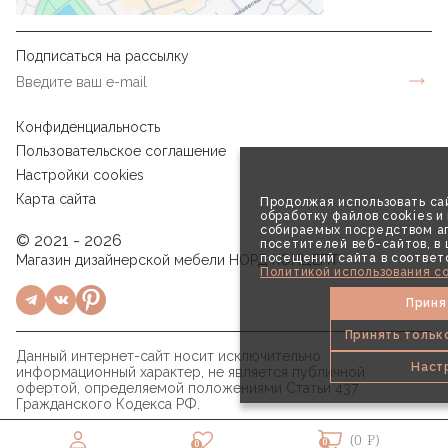
Подписаться на рассылку
Конфиденциальность
Пользовательское соглашение
Настройки cookies
Карта сайта
Продолжая использовать сай
обработку файлов cookies и
собираемых посредством аг
© 2021 - 2026
посетителей веб-сайтов, в
посещений сайта в соответ
Магазин дизайнерской мебели НОРД КОНЦЕПТ
Политикой использования co
Приня
Принять тольк
Данный интернет-сайт носит исключительно
Наст
информационный характер, не является публичной
офертой, определяемой положениями Статьи 437
Гражданского Кодекса РФ.
(0 ₽)
0
0