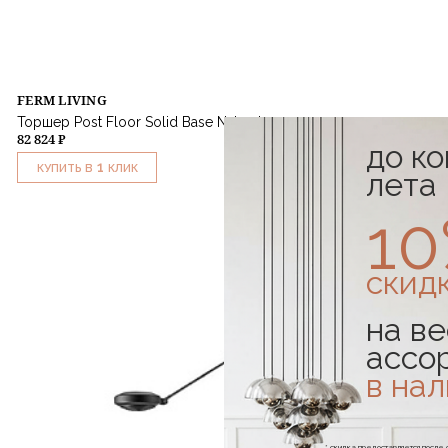
FERM LIVING
Торшер Post Floor Solid Base Natural
82 824 ₽
до к
1
КУПИТЬ В
КЛИК
лета
1
скид
на ве
ассо
в на
* скидка предоставляется посл