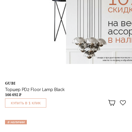
скид
на ве
ассо
в на
* скидка предоставляется посл
или по телефону и обраб
GUBI
Торшер PD2 Floor Lamp Black
166 692 ₽
1
КУПИТЬ В
КЛИК
в наличии