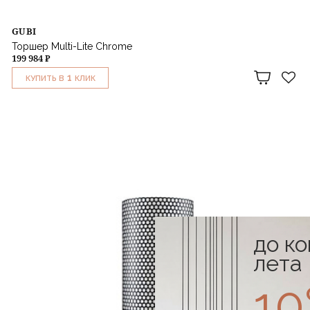
GUBI
Торшер Multi-Lite Chrome
199 984 ₽
1
КУПИТЬ В
КЛИК
до к
лета
1