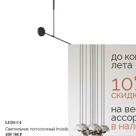
до к
лета
1
скид
на ве
ассо
LEDS C4
в на
Светильник потолочный Invisible Single Adjustable
100 780 ₽