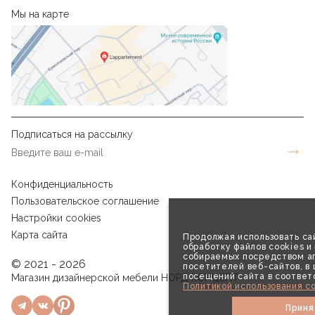
Мы на карте
Подписаться на рассылку
Конфиденциальность
Пользовательское соглашение
Настройки cookies
Карта сайта
Продолжая использовать сай
обработку файлов cookies и
собираемых посредством аг
© 2021 - 2026
посетителей веб-сайтов, в
посещений сайта в соответ
Магазин дизайнерской мебели НОРД КОНЦЕПТ
Политикой использования co
Приня