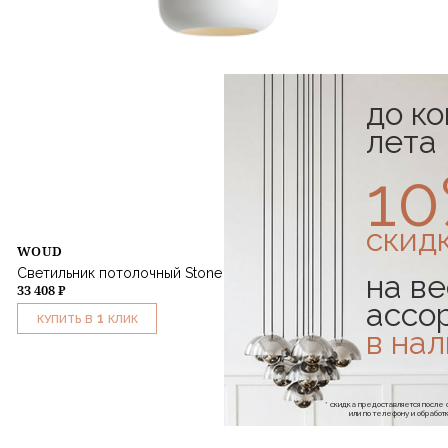
до к
лета
1
скид
WOUD
Светильник потолочный Stone Small White
на ве
33 408 ₽
ассо
1
КУПИТЬ В
КЛИК
в на
* скидка предоставляется посл
или по телефону и обраб