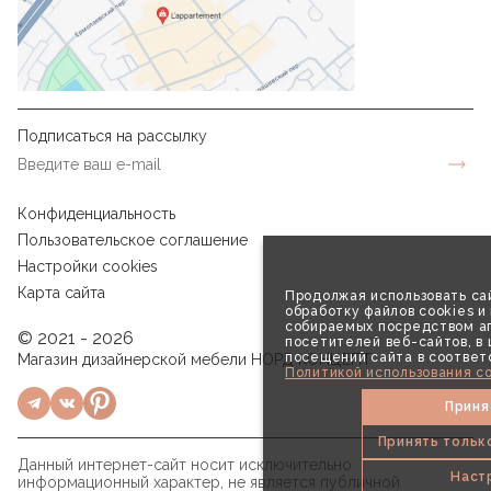
Подписаться на рассылку
Конфиденциальность
Пользовательское соглашение
Настройки cookies
Карта сайта
Продолжая использовать сай
обработку файлов cookies и
собираемых посредством аг
© 2021 - 2026
посетителей веб-сайтов, в
посещений сайта в соответ
Магазин дизайнерской мебели НОРД КОНЦЕПТ
Политикой использования co
Приня
Принять тольк
Данный интернет-сайт носит исключительно
Наст
информационный характер, не является публичной