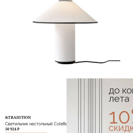
до к
лета
1
&TRADITION
Светильник настольный Colette White & Black
скид
50 924 ₽