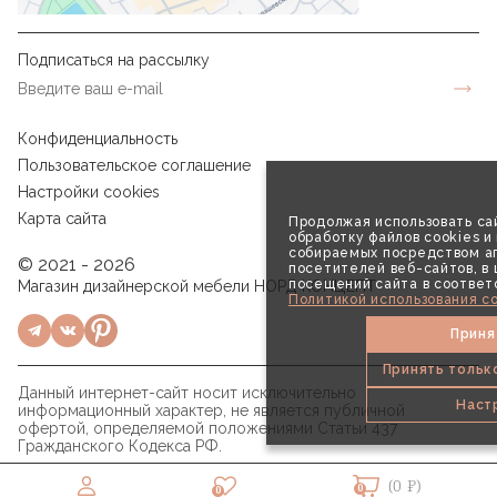
Подписаться на рассылку
Конфиденциальность
Пользовательское соглашение
Настройки cookies
Карта сайта
Продолжая использовать сай
обработку файлов cookies и
собираемых посредством аг
© 2021 - 2026
посетителей веб-сайтов, в
посещений сайта в соответ
Магазин дизайнерской мебели НОРД КОНЦЕПТ
Политикой использования co
Приня
Принять тольк
Данный интернет-сайт носит исключительно
Наст
информационный характер, не является публичной
офертой, определяемой положениями Статьи 437
Гражданского Кодекса РФ.
(0 ₽)
0
0