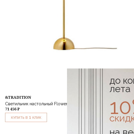
до к
лета
1
&TRADITION
Светильник настольный Flowerpot VP3 Polished Brass
71 456 ₽
скид
1
КУПИТЬ В
КЛИК
на ве