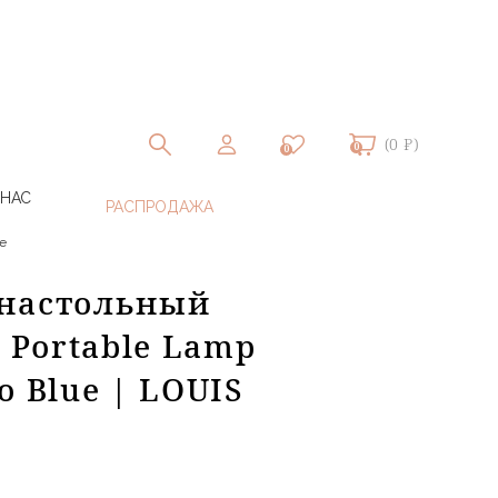
(0 ₽)
0
0
 НАС
e
 настольный
0 Portable Lamp
o Blue | LOUIS