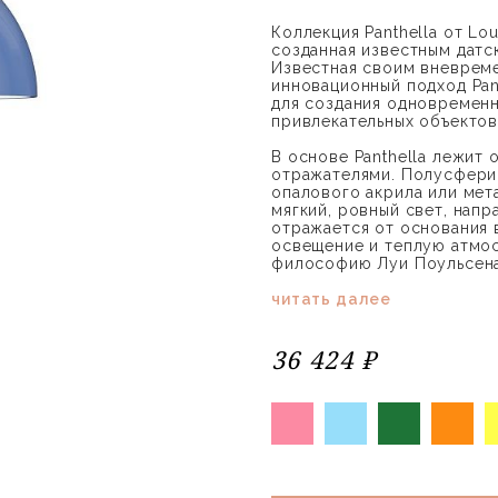
Коллекция Panthella от Lo
созданная известным датс
Известная своим вневрем
инновационный подход Pan
для создания одновременн
привлекательных объектов
В основе Panthella лежит 
отражателями. Полусферич
опалового акрила или мет
мягкий, ровный свет, нап
отражается от основания 
освещение и теплую атмо
философию Луи Поульсена
читать далее
36 424 ₽