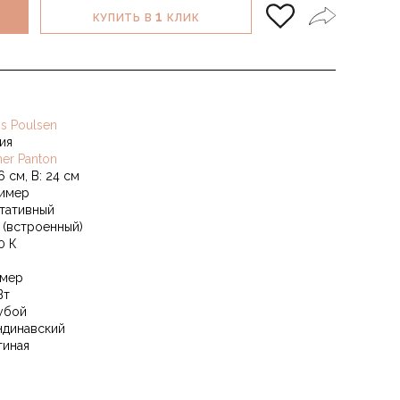
1
КУПИТЬ В
КЛИК
is Poulsen
ия
ner Panton
6 см, В: 24 см
имер
тативный
 (встроенный)
0 К
мер
Вт
убой
ндинавский
тиная