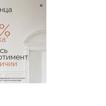
онца
0%
ка*
сь
ртимент
личии
е оформления заказа на сайте
отки заказа менеджером