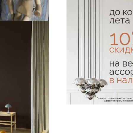
до к
лета
1
скид
на ве
ассо
в на
* скидка предоставляется посл
или по телефону и обраб