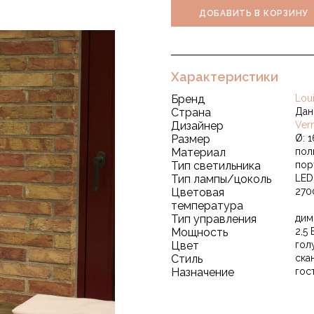
ДОБАВИТЬ В КОРЗИНУ
Характеристики
Бренд
Lou
Страна
Дан
Дизайнер
Ver
Размер
Ø: 1
Материал
пол
Тип светильника
пор
Тип лампы/цоколь
LED
Цветовая
270
температура
Тип управления
дим
Мощность
2,5 
Цвет
гол
Стиль
ска
Назначение
гос