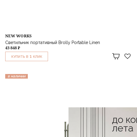
NEW WORKS
Светильник портативный Brolly Portable Linen
43 848 ₽
1
КУПИТЬ В
КЛИК
в наличии
до к
лета