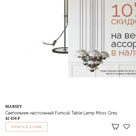
1
скид
на ве
ассо
в на
* скидка предоставляется посл
или по телефону и обраб
MARSET
Светильник настольный Funiculi Table Lamp Moss Grey
42 456 ₽
1
КУПИТЬ В
КЛИК