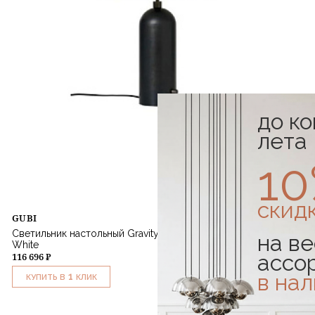
до к
лета
1
скид
GUBI
Светильник настольный Gravity Table Large Blackened Steel
на ве
White
ассо
116 696 ₽
в на
1
КУПИТЬ В
КЛИК