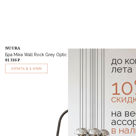
NUURA
Бра Miira Wall Rock Grey Optic Clear
до к
81 316 ₽
лета
1
КУПИТЬ В
КЛИК
1
скид
на ве
ассо
в на