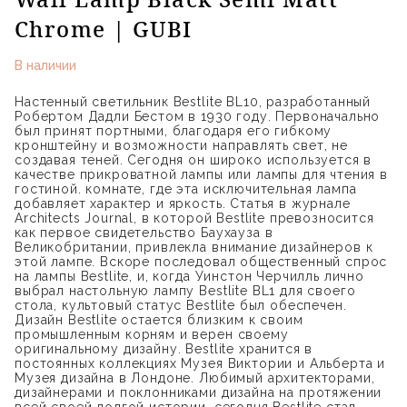
Chrome | GUBI
В наличии
Настенный светильник Bestlite BL10, разработанный
Робертом Дадли Бестом в 1930 году. Первоначально
был принят портными, благодаря его гибкому
кронштейну и возможности направлять свет, не
создавая теней. Сегодня он широко используется в
качестве прикроватной лампы или лампы для чтения в
гостиной. комнате, где эта исключительная лампа
добавляет характер и яркость. Статья в журнале
Architects Journal, в которой Bestlite превозносится
как первое свидетельство Баухауза в
Великобритании, привлекла внимание дизайнеров к
этой лампе. Вскоре последовал общественный спрос
на лампы Bestlite, и, когда Уинстон Черчилль лично
выбрал настольную лампу Bestlite BL1 для своего
стола, культовый статус Bestlite был обеспечен.
Дизайн Bestlite остается близким к своим
промышленным корням и верен своему
оригинальному дизайну. Bestlite хранится в
постоянных коллекциях Музея Виктории и Альберта и
Музея дизайна в Лондоне. Любимый архитекторами,
дизайнерами и поклонниками дизайна на протяжении